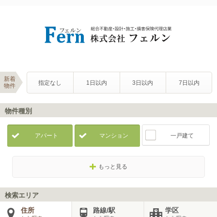
新着
指定なし
1日以内
3日以内
7日以内
物件
物件種別
アパート
マンション
一戸建て
もっと見る
検索エリア
住所
路線/駅
学区