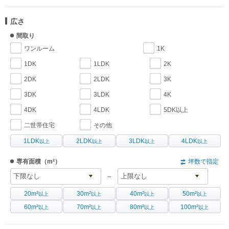
広さ
間取り
ワンルーム
1K
1DK
1LDK
2K
2DK
2LDK
3K
3DK
3LDK
4K
4DK
4LDK
5DK以上
二世帯住宅
その他
1LDK
2LDK
3LDK
4LDK
以上
以上
以上
以上
専有面積
（m²）
坪数で指定
～
20m²
30m²
40m²
50m²
以上
以上
以上
以上
60m²
70m²
80m²
100m²
以上
以上
以上
以上