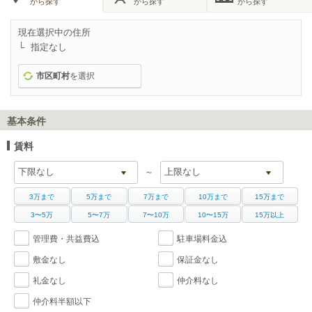
から探す
から探す
から探す
現在選択中の住所
指定なし
市区町村
を選択
基本条件
賃料
～
3万まで
5万まで
7万まで
10万まで
15万まで
3〜5万
5〜7万
7〜10万
10〜15万
15万以上
管理費・共益費込
駐車場料金込
敷金なし
保証金なし
礼金なし
仲介料なし
仲介料半額以下