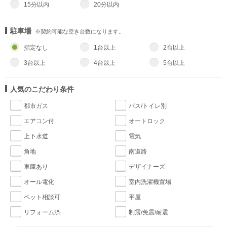
15分以内
20分以内
駐車場
※契約可能な空き台数になります。
指定なし
1台以上
2台以上
3台以上
4台以上
5台以上
人気のこだわり条件
都市ガス
バス/トイレ別
エアコン付
オートロック
上下水道
電気
角地
南道路
車庫あり
デザイナーズ
オール電化
室内洗濯機置場
ペット相談可
平屋
リフォーム済
制震/免震/耐震