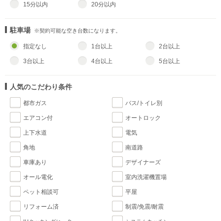
15分以内
20分以内
駐車場
※契約可能な空き台数になります。
指定なし
1台以上
2台以上
3台以上
4台以上
5台以上
人気のこだわり条件
都市ガス
バス/トイレ別
エアコン付
オートロック
上下水道
電気
角地
南道路
車庫あり
デザイナーズ
オール電化
室内洗濯機置場
ペット相談可
平屋
リフォーム済
制震/免震/耐震