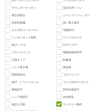
IHクッキングヒーター
システムキッチン
カウンターキッチン
温水洗浄トイレ
独立洗面台
シャンプードレッサー
浴室乾燥機
追い焚き風呂
モニタ付インターホン
宅配BOX
インターネット無料
ケーブルテレビ
BSアンテナ
CSアンテナ
ブロードバンド
複数路線利用可
分譲タイプ
駐輪場
バイク置き場
角部屋
照明器具付
フローリング
納戸・トランクルーム
ウォークinクローゼット
猫相談可
留学生相談可
シニア相談可
女性限定
保証人不要
マンスリー物件