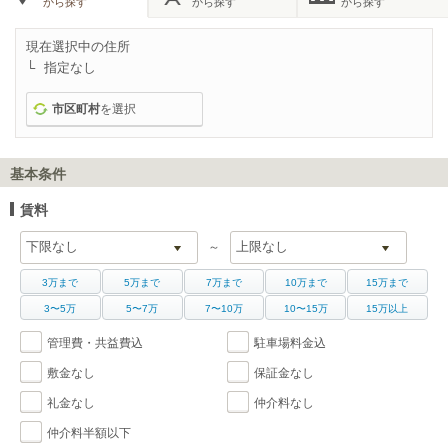
から探す
から探す
から探す
現在選択中の住所
指定なし
市区町村
を選択
基本条件
賃料
～
3万まで
5万まで
7万まで
10万まで
15万まで
3〜5万
5〜7万
7〜10万
10〜15万
15万以上
管理費・共益費込
駐車場料金込
敷金なし
保証金なし
礼金なし
仲介料なし
仲介料半額以下