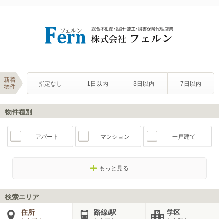
新着
指定なし
1日以内
3日以内
7日以内
物件
物件種別
アパート
マンション
一戸建て
もっと見る
検索エリア
住所
路線/駅
学区