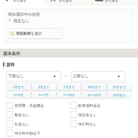
から探す
から探す
から探す
現在選択中の住所
指定なし
市区町村
を選択
基本条件
賃料
～
3万まで
5万まで
7万まで
10万まで
15万まで
3〜5万
5〜7万
7〜10万
10〜15万
15万以上
管理費・共益費込
駐車場料金込
敷金なし
保証金なし
礼金なし
仲介料なし
仲介料半額以下