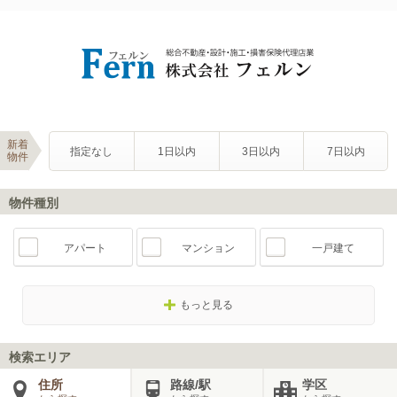
新着
指定なし
1日以内
3日以内
7日以内
物件
物件種別
アパート
マンション
一戸建て
もっと見る
検索エリア
住所
路線/駅
学区