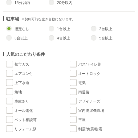
15分以内
20分以内
駐車場
※契約可能な空き台数になります。
指定なし
1台以上
2台以上
3台以上
4台以上
5台以上
人気のこだわり条件
都市ガス
バス/トイレ別
エアコン付
オートロック
上下水道
電気
角地
南道路
車庫あり
デザイナーズ
オール電化
室内洗濯機置場
ペット相談可
平屋
リフォーム済
制震/免震/耐震