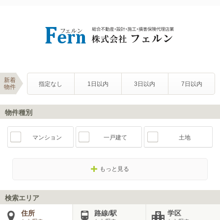
新着
指定なし
1日以内
3日以内
7日以内
物件
物件種別
マンション
一戸建て
土地
もっと見る
検索エリア
住所
路線/駅
学区