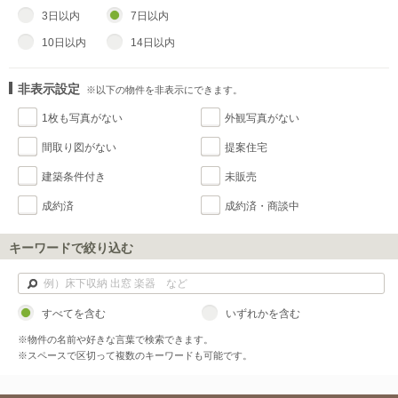
3日以内
7日以内
10日以内
14日以内
非表示設定
※以下の物件を非表示にできます。
1枚も写真がない
外観写真がない
間取り図がない
提案住宅
建築条件付き
未販売
成約済
成約済・商談中
キーワードで絞り込む
すべてを含む
いずれかを含む
※物件の名前や好きな言葉で検索できます。
※スペースで区切って複数のキーワードも可能です。