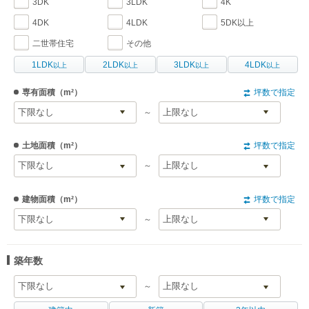
3DK
3LDK
4K
4DK
4LDK
5DK以上
二世帯住宅
その他
1LDK
2LDK
3LDK
4LDK
以上
以上
以上
以上
専有面積
（m²）
坪数で指定
～
土地面積
（m²）
坪数で指定
～
建物面積
（m²）
坪数で指定
～
築年数
～