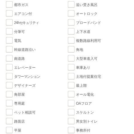
都市ガス
追い焚き風呂
エアコン付
オートロック
24hセキュリティ
ブロードバンド
分筆可
上下水道
電気
複数路線利用可
幹線道路沿い
角地
南道路
大型車進入可
エレベーター
車庫あり
タワーマンション
土地付提案住宅
デザイナーズ
最上階
角部屋
オール電化
専用庭
OAフロア
ペット相談可
スケルトン
路面店
男女別トイレ
平屋
事務所付