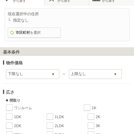
から探す
から探す
から探す
現在選択中の住所
指定なし
市区町村
を選択
基本条件
物件価格
～
広さ
間取り
ワンルーム
1K
1DK
1LDK
2K
2DK
2LDK
3K