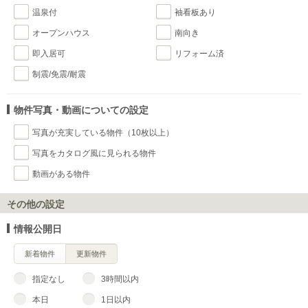
温泉付
袖看板あり
オープンハウス
南向き
即入居可
リフォーム済
制震/免震/耐震
物件写真・動画についての設定
写真が充実している物件（10枚以上）
写真をカタログ風に見られる物件
動画がある物件
その他の設定
情報公開日
新着物件
更新物件
指定なし
3時間以内
本日
1日以内